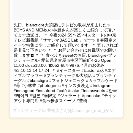
先日、blanctigre大須店にテレビの取材が来ました✨
BOYS AND MENの小林豊さんが楽しくご紹介して頂い
てます放送は、 ＊ 今夜の24:59〜25:44スタートの中京
テレビ新番組『ササシマBASE Lab.』です✨ ‼︎ 春限定ス
イーツ特集に少しご紹介して頂いてます‼︎ ＊ 宜しければ
是非見て下さい✨ ＊ ＊ お問い合わせはお電話でお願い
致します☎️ ＊ ＊ 食べ歩きsweetのお店. blanctigre-ブラ
ンティーグル- 愛知県名古屋市中区門前町4-25 Open
11:00 close18:00. ☎︎052-684-9876. 4月のお休み
4/3.10.13.14.17.24. ＊ #イースター #Easter #花 #エデ
ィブルフラワー #ブランティーグル大須店 #ブランティ
ーグル #blanctigre #フォトジェニック #カラフルケーキ
#苺 #小林豊 #photogenic #インスタ映え #Instagram
#instagood #instafood #café #cake #Instasweets #한국
#케이크 #일본 #春限定 #ジェラート #pancake #テイク
アウト専門店 #食べ歩きスイーツ #豊橋
ブランティーグル 豊橋店
さん(@blanctigre_due_)がシェアした投稿 -